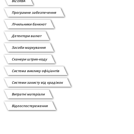
BIZERBA
Програмне забезпечення
Лічильники банкнот
Детектори валют
Засоби маркування
Сканери штрих-коду
Cистема виклику офіціантів
Системи захисту від крадіжок
Витратні матеріали
Відеоспостереження