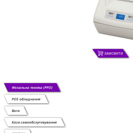
ЗАМОВИТИ
Фіскальна техніка (РРО)
POS обладнання
Ваги
Каси самообслуговування