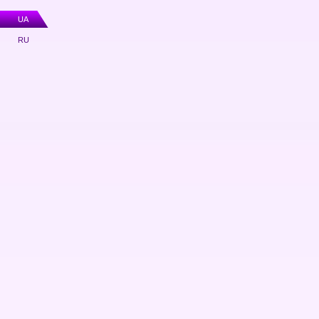
UA
RU
Фіскальна техніка (РРО)
POS обладнання
Ваги
Каси самообслуговування
BIZERBA
Програмне забезпечення
Лічильники банкнот
Детектори валют
Засоби маркування