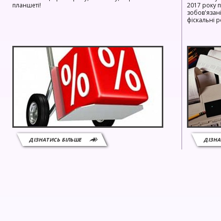
планшеті!
2017 року 
зобов'язан
фіскальні р
ДІЗНАТИСЬ БІЛЬШЕ
ДІЗНА
12.03
29.01
НОВИНА
РАХУНОК НА ПІДКЛЮЧЕННЯ МОДЕМУ ДО РРО
В НАС ВЖ
MINI 500.02
СЕРІЇ MINI!