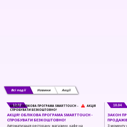
Сканери штрих-коду
Cистема виклику офіціантів
Системи захисту від крадіжок
Витратні матеріали
Відеоспостереження
Всі події
Новини
Акції
12.07
10.04
АКЦІЯ! ОБЛІКОВА ПРОГРАМА SMARTTOUCH -
АКЦІЯ
СПРОБУВАТИ БЕЗКОШТОВНО!
АКЦІЯ! ОБЛІКОВА ПРОГРАМА SMARTTOUCH -
ЗАКОН ПР
СПРОБУВАТИ БЕЗКОШТОВНО!
ПРОДАЖІВ
Автоматизація ресторану, магазину, кафе на
З моменту 