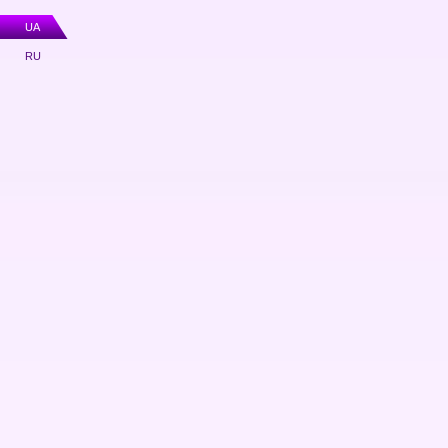
UA
RU
Фіскальна техніка (РРО)
POS обладнання
Ваги
Каси самообслуговування
BIZERBA
Програмне забезпечення
Лічильники банкнот
Детектори валют
Засоби маркування