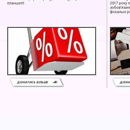
планшеті!
2017 року 
зобов'язан
фіскальні р
ДІЗНАТИСЬ БІЛЬШЕ
ДІЗНА
12.03
29.01
НОВИНА
РАХУНОК НА ПІДКЛЮЧЕННЯ МОДЕМУ ДО РРО
В НАС ВЖ
MINI 500.02
СЕРІЇ MINI!