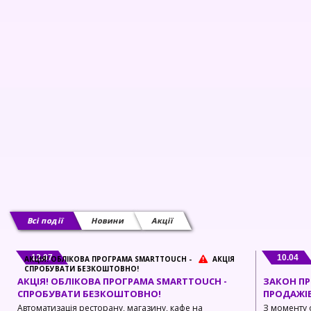
Сканери штрих-коду
Cистема виклику офіціантів
Системи захисту від крадіжок
Витратні матеріали
Відеоспостереження
Всі події
Новини
Акції
12.07
10.04
АКЦІЯ! ОБЛІКОВА ПРОГРАМА SMARTTOUCH -
АКЦІЯ
СПРОБУВАТИ БЕЗКОШТОВНО!
АКЦІЯ! ОБЛІКОВА ПРОГРАМА SMARTTOUCH -
ЗАКОН ПР
СПРОБУВАТИ БЕЗКОШТОВНО!
ПРОДАЖІВ
Автоматизація ресторану, магазину, кафе на
З моменту 