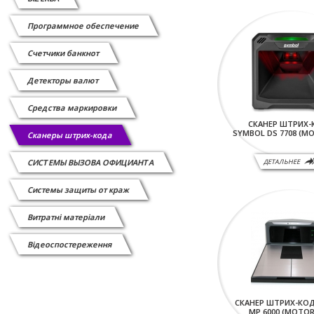
Программное обеспечение
Счетчики банкнот
Детекторы валют
Средства маркировки
СКАНЕР ШТРИХ-
SYMBOL DS 7708 (M
Сканеры штрих-кода
СИСТЕМЫ ВЫЗОВА ОФИЦИАНТА
ДЕТАЛЬНЕЕ
Системы защиты от краж
Витратні матеріали
Відеоспостереження
СКАНЕР ШТРИХ-КОД
МР 6000 (MOTO