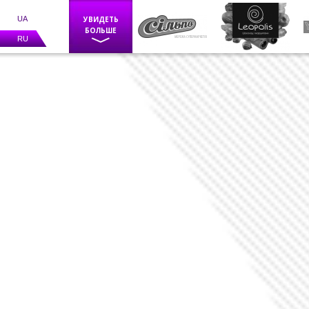
UA
УВИДЕТЬ
БОЛЬШЕ
RU
Фискальное оборудование
POS оборудование
Весы
Каси самообслуговування
BIZERBA
Программное обеспечение
Счетчики банкнот
Детекторы валют
Средства маркировки