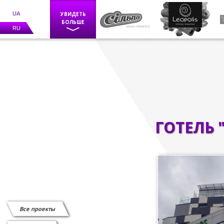
UA
УВИДЕТЬ
БОЛЬШЕ
RU
Фискальное оборудование
POS оборудование
Весы
ГОТЕЛЬ "
Каси самообслуговування
BIZERBA
Программное обеспечение
Счетчики банкнот
Детекторы валют
Все проекты
Средства маркировки