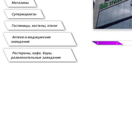
Магазины
Сканеры штрих-кода
Супермаркеты
СИСТЕМЫ ВЫЗОВА ОФИЦИАНТА
Гостиницы, хостелы, отели
Системы защиты от краж
Аптеки и медицинские
заведения
Витратні матеріали
Рестораны, кафе, бары,
Відеоспостереження
развлекательные заведения