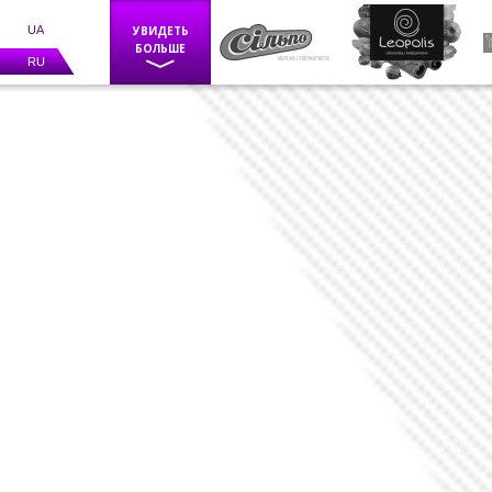
UA
УВИДЕТЬ
БОЛЬШЕ
RU
Фискальное оборудование
POS оборудование
Весы
Каси самообслуговування
BIZERBA
Программное обеспечение
Счетчики банкнот
Детекторы валют
Средства маркировки