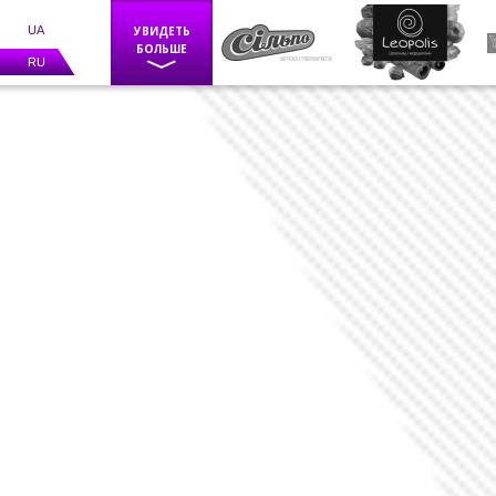
UA
УВИДЕТЬ
БОЛЬШЕ
RU
Фискальное оборудование
POS оборудование
Весы
Каси самообслуговування
BIZERBA
Программное обеспечение
Счетчики банкнот
Детекторы валют
Средства маркировки