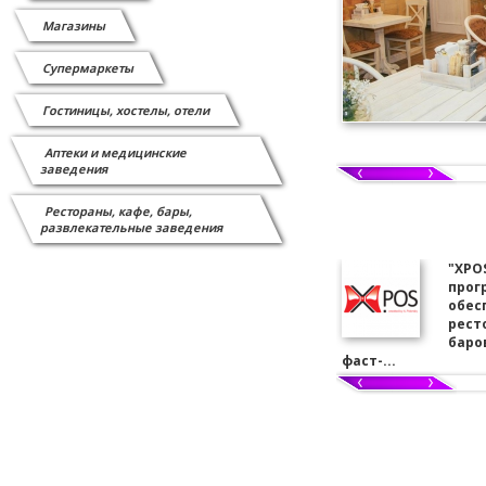
Магазины
Супермаркеты
Гостиницы, хостелы, отели
Аптеки и медицинские
заведения
Рестораны, кафе, бары,
развлекательные заведения
"XPO
прог
обес
рест
баров
фаст-...