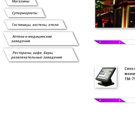
Магазины
Сканеры штрих-кода
Супермаркеты
СИСТЕМЫ ВЫЗОВА ОФИЦИАНТА
Гостиницы, хостелы, отели
Системы защиты от краж
Аптеки и медицинские
заведения
Витратні матеріали
Рестораны, кафе, бары,
развлекательные заведения
Відеоспостереження
Сенс
монит
TM-7