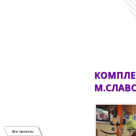
Сканеры штрих-кода
СИСТЕМЫ ВЫЗОВА ОФИЦИАНТА
Системы защиты от краж
Витратні матеріали
Відеоспостереження
КОМПЛЕК
М.СЛАВС
Все проекты