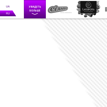
UA
УВИДЕТЬ
БОЛЬШЕ
RU
Фискальное оборудование
POS оборудование
Весы
Каси самообслуговування
BIZERBA
Программное обеспечение
Счетчики банкнот
Детекторы валют
Средства маркировки