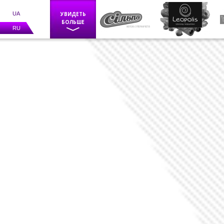
UA
УВИДЕТЬ
БОЛЬШЕ
RU
Фискальное оборудование
POS оборудование
Весы
Каси самообслуговування
BIZERBA
Программное обеспечение
Счетчики банкнот
Детекторы валют
Средства маркировки