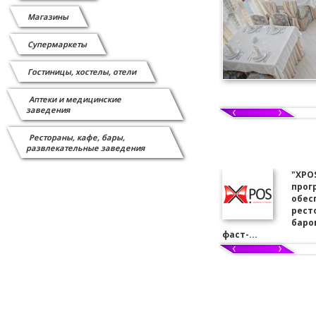
Магазины
Супермаркеты
Гостиницы, хостелы, отели
Аптеки и медицинские
заведения
Рестораны, кафе, бары,
развлекательные заведения
"XPO
прог
обес
рест
баров
фаст-...