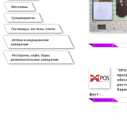
Магазины
Супермаркеты
Гостиницы, хостелы, отели
Аптеки и медицинские
заведения
Рестораны, кафе, бары,
развлекательные заведения
"XPO
прог
обес
рест
баров
фаст-...