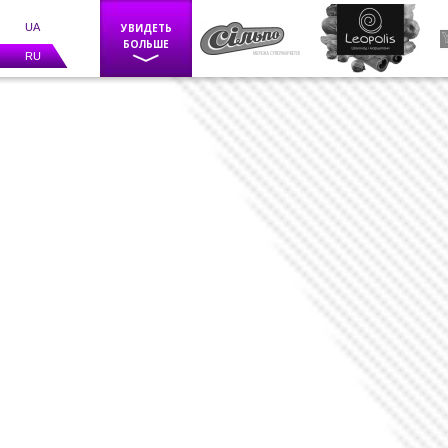
UA
УВИДЕТЬ
БОЛЬШЕ
RU
Фискальное оборудование
POS оборудование
Весы
Каси самообслуговування
BIZERBA
Программное обеспечение
Счетчики банкнот
Детекторы валют
Средства маркировки