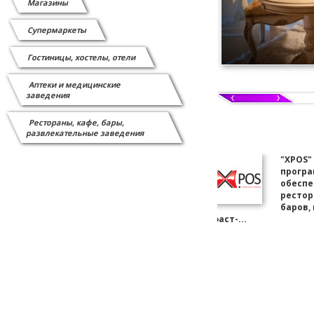
Магазины
Сканеры штрих-кода
Супермаркеты
СИСТЕМЫ ВЫЗОВА ОФИЦИАНТА
Гостиницы, хостелы, отели
Системы защиты от краж
Аптеки и медицинские
заведения
Витратні матеріали
Рестораны, кафе, бары,
развлекательные заведения
Відеоспостереження
"XPOS"
прогр
обеспе
рестор
баров,
фаст-...