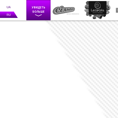
UA
УВИДЕТЬ
БОЛЬШЕ
RU
Фискальное оборудование
POS оборудование
Весы
Каси самообслуговування
BIZERBA
Программное обеспечение
Счетчики банкнот
Детекторы валют
Средства маркировки